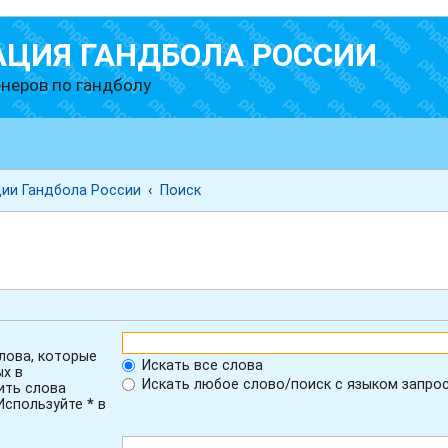
АЦИЯ ГАНДБОЛА РОССИИ
неров по гандболу
ии Гандбола России
Поиск
лова, которые
Искать все слова
ых в
Искать любое слово/поиск с языком запро
ить слова
 Используйте
*
в