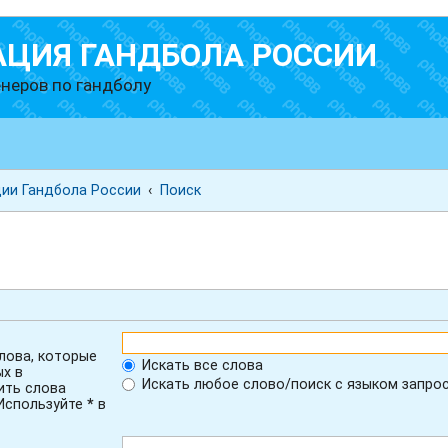
АЦИЯ ГАНДБОЛА РОССИИ
неров по гандболу
ии Гандбола России
Поиск
лова, которые
Искать все слова
ых в
Искать любое слово/поиск с языком запро
ить слова
 Используйте
*
в