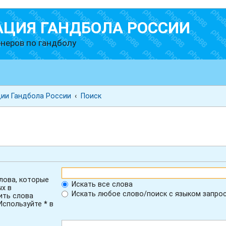
АЦИЯ ГАНДБОЛА РОССИИ
неров по гандболу
ии Гандбола России
Поиск
лова, которые
Искать все слова
ых в
Искать любое слово/поиск с языком запро
ить слова
 Используйте
*
в