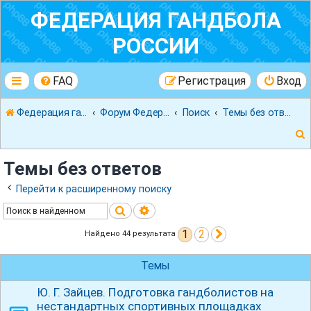
ФЕДЕРАЦИЯ ГАНДБОЛА
РОССИИ
FAQ
Регистрация
Вход
Федерация гандбола России
Форум Федерации Гандбола России
Поиск
Темы без ответов
Темы без ответов
Перейти к расширенному поиску
Поиск
Расширенный поиск
к
1
2
След.
Найдено 44 результата
Темы
Ю. Г. Зайцев. Подготовка гандболистов на
нестандартных спортивных площадках