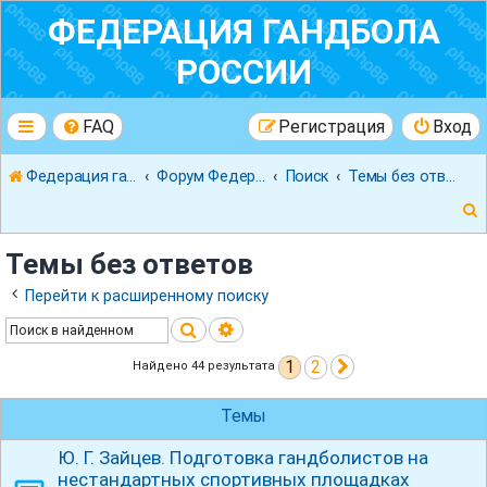
ФЕДЕРАЦИЯ ГАНДБОЛА
РОССИИ
FAQ
Регистрация
Вход
Федерация гандбола России
Форум Федерации Гандбола России
Поиск
Темы без ответов
Темы без ответов
Перейти к расширенному поиску
Поиск
Расширенный поиск
к
1
2
След.
Найдено 44 результата
Темы
Ю. Г. Зайцев. Подготовка гандболистов на
нестандартных спортивных площадках