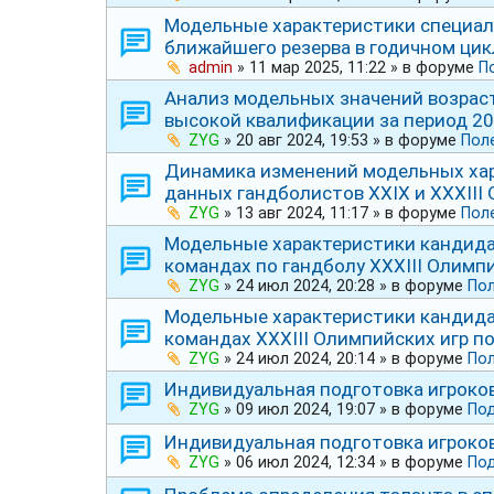
Модельные характеристики специал
ближайшего резерва в годичном цик
admin
»
11 мар 2025, 11:22
» в форуме
П
Анализ модельных значений возрас
высокой квалификации за период 200
ZYG
»
20 авг 2024, 19:53
» в форуме
Пол
Динамика изменений модельных хар
данных гандболистов ХХⅠХ и ⅩⅩⅩⅠⅠⅠ 
ZYG
»
13 авг 2024, 11:17
» в форуме
Пол
Модельные характеристики кандида
командах по гандболу ⅩⅩⅩⅠIⅠ Олимпи
ZYG
»
24 июл 2024, 20:28
» в форуме
Пол
Модельные характеристики кандида
командах ⅩⅩⅩⅠIⅠ Олимпийских игр по
ZYG
»
24 июл 2024, 20:14
» в форуме
Пол
Индивидуальная подготовка игроко
ZYG
»
09 июл 2024, 19:07
» в форуме
Под
Индивидуальная подготовка игроко
ZYG
»
06 июл 2024, 12:34
» в форуме
По