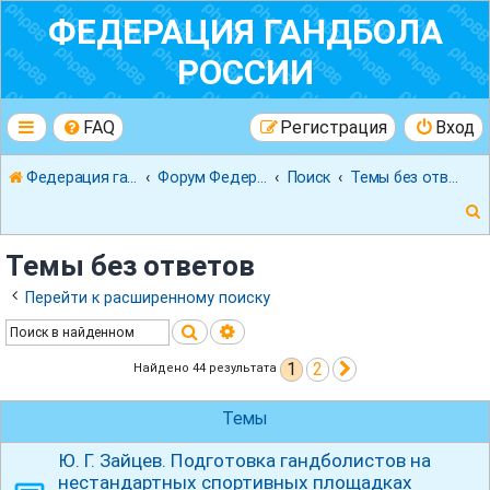
ФЕДЕРАЦИЯ ГАНДБОЛА
РОССИИ
FAQ
Регистрация
Вход
Федерация гандбола России
Форум Федерации Гандбола России
Поиск
Темы без ответов
Темы без ответов
Перейти к расширенному поиску
Поиск
Расширенный поиск
к
1
2
След.
Найдено 44 результата
Темы
Ю. Г. Зайцев. Подготовка гандболистов на
нестандартных спортивных площадках