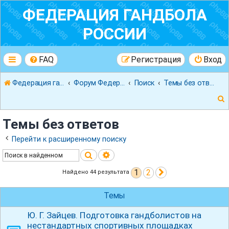
ФЕДЕРАЦИЯ ГАНДБОЛА
РОССИИ
FAQ
Регистрация
Вход
Федерация гандбола России
Форум Федерации Гандбола России
Поиск
Темы без ответов
Темы без ответов
Перейти к расширенному поиску
Поиск
Расширенный поиск
к
1
2
След.
Найдено 44 результата
Темы
Ю. Г. Зайцев. Подготовка гандболистов на
нестандартных спортивных площадках