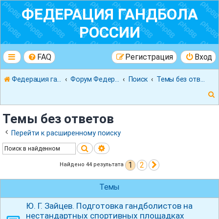
ФЕДЕРАЦИЯ ГАНДБОЛА
РОССИИ
FAQ
Регистрация
Вход
Федерация гандбола России
Форум Федерации Гандбола России
Поиск
Темы без ответов
Темы без ответов
Перейти к расширенному поиску
Поиск
Расширенный поиск
к
1
2
След.
Найдено 44 результата
Темы
Ю. Г. Зайцев. Подготовка гандболистов на
нестандартных спортивных площадках