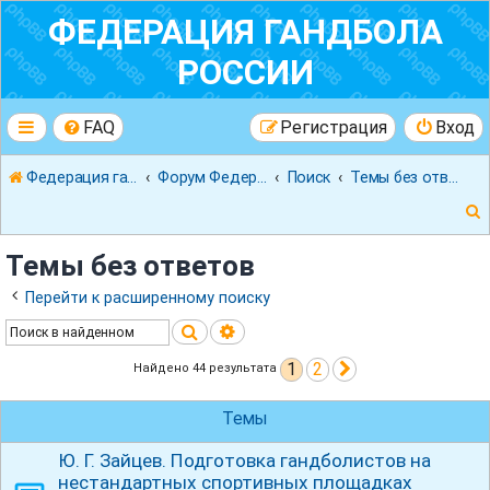
ФЕДЕРАЦИЯ ГАНДБОЛА
РОССИИ
FAQ
Регистрация
Вход
Федерация гандбола России
Форум Федерации Гандбола России
Поиск
Темы без ответов
Темы без ответов
Перейти к расширенному поиску
Поиск
Расширенный поиск
к
1
2
След.
Найдено 44 результата
Темы
Ю. Г. Зайцев. Подготовка гандболистов на
нестандартных спортивных площадках