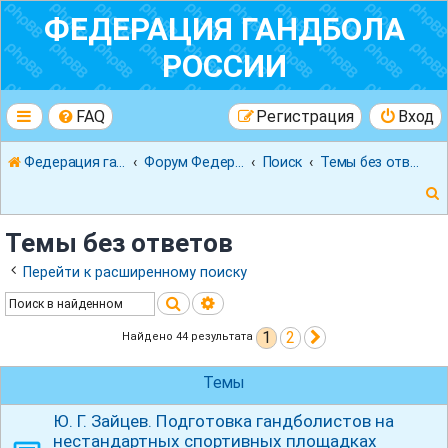
ФЕДЕРАЦИЯ ГАНДБОЛА
РОССИИ
FAQ
Регистрация
Вход
Федерация гандбола России
Форум Федерации Гандбола России
Поиск
Темы без ответов
Темы без ответов
Перейти к расширенному поиску
Поиск
Расширенный поиск
к
1
2
След.
Найдено 44 результата
Темы
Ю. Г. Зайцев. Подготовка гандболистов на
нестандартных спортивных площадках