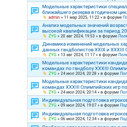
Модельные характеристики специал
ближайшего резерва в годичном цик
admin
»
11 мар 2025, 11:22
» в форуме
П
Анализ модельных значений возрас
высокой квалификации за период 200
ZYG
»
20 авг 2024, 19:53
» в форуме
Пол
Динамика изменений модельных хар
данных гандболистов ХХⅠХ и ⅩⅩⅩⅠⅠⅠ 
ZYG
»
13 авг 2024, 11:17
» в форуме
Пол
Модельные характеристики кандида
командах по гандболу ⅩⅩⅩⅠIⅠ Олимпи
ZYG
»
24 июл 2024, 20:28
» в форуме
Пол
Модельные характеристики кандида
командах ⅩⅩⅩⅠIⅠ Олимпийских игр по
ZYG
»
24 июл 2024, 20:14
» в форуме
Пол
Индивидуальная подготовка игроко
ZYG
»
09 июл 2024, 19:07
» в форуме
Под
Индивидуальная подготовка игроко
ZYG
»
06 июл 2024, 12:34
» в форуме
По