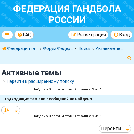
ФЕДЕРАЦИЯ ГАНДБОЛА
РОССИИ
FAQ
Регистрация
Вход
Федерация гандбола России
Форум Федерации Гандбола России
Поиск
Активные темы
Активные темы
Перейти к расширенному поиску
Найдено 0 результатов • Страница
1
из
1
к
Подходящих тем или сообщений не найдено.
Найдено 0 результатов • Страница
1
из
1
Перейти