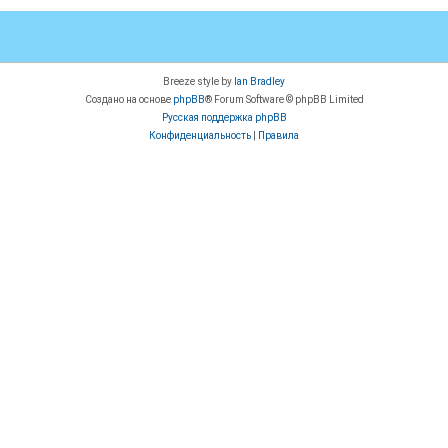
Breeze style by
Ian Bradley
Создано на основе
phpBB
® Forum Software © phpBB Limited
Русская поддержка phpBB
Конфиденциальность
|
Правила