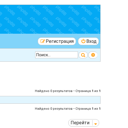
Регистрация
Вход
Поиск
Расширенный 
Найдено 0 результатов • Страница
1
из
1
Найдено 0 результатов • Страница
1
из
1
Перейти