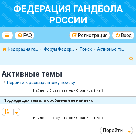
ФЕДЕРАЦИЯ ГАНДБОЛА
РОССИИ
FAQ
Регистрация
Вход
Федерация гандбола России
Форум Федерации Гандбола России
Поиск
Активные темы
Активные темы
Перейти к расширенному поиску
Найдено 0 результатов • Страница
1
из
1
к
Подходящих тем или сообщений не найдено.
Найдено 0 результатов • Страница
1
из
1
Перейти