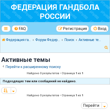
ФЕДЕРАЦИЯ ГАНДБОЛА
РОССИИ
FAQ
Регистрация
Вход
Федерация гандбола России
Форум Федерации Гандбола России
Поиск
Активные темы
Активные темы
Перейти к расширенному поиску
Найдено 0 результатов • Страница
1
из
1
к
Подходящих тем или сообщений не найдено.
Найдено 0 результатов • Страница
1
из
1
Перейти