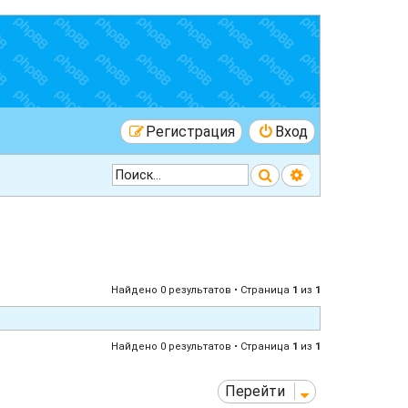
Регистрация
Вход
Поиск
Расширенный 
Найдено 0 результатов • Страница
1
из
1
Найдено 0 результатов • Страница
1
из
1
Перейти