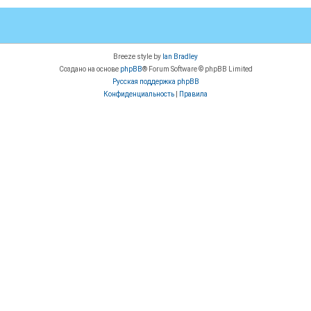
Breeze style by
Ian Bradley
Создано на основе
phpBB
® Forum Software © phpBB Limited
Русская поддержка phpBB
Конфиденциальность
|
Правила