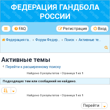
ФЕДЕРАЦИЯ ГАНДБОЛА
РОССИИ
FAQ
Регистрация
Вход
Федерация гандбола России
Форум Федерации Гандбола России
Поиск
Активные темы
Активные темы
Перейти к расширенному поиску
Найдено 0 результатов • Страница
1
из
1
к
Подходящих тем или сообщений не найдено.
Найдено 0 результатов • Страница
1
из
1
Перейти