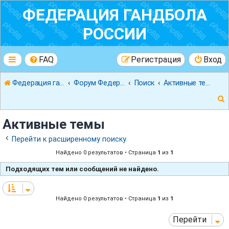
ФЕДЕРАЦИЯ ГАНДБОЛА
РОССИИ
FAQ
Регистрация
Вход
Федерация гандбола России
Форум Федерации Гандбола России
Поиск
Активные темы
Активные темы
Перейти к расширенному поиску
Найдено 0 результатов • Страница
1
из
1
к
Подходящих тем или сообщений не найдено.
Найдено 0 результатов • Страница
1
из
1
Перейти