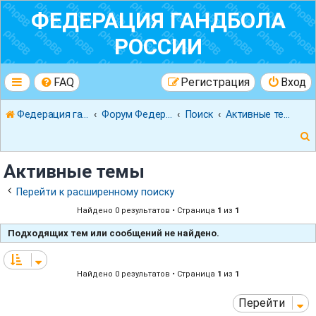
ФЕДЕРАЦИЯ ГАНДБОЛА
РОССИИ
FAQ
Регистрация
Вход
Федерация гандбола России
Форум Федерации Гандбола России
Поиск
Активные темы
Активные темы
Перейти к расширенному поиску
Найдено 0 результатов • Страница
1
из
1
к
Подходящих тем или сообщений не найдено.
Найдено 0 результатов • Страница
1
из
1
Перейти