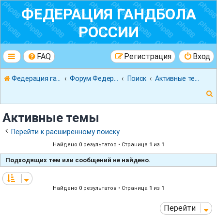
ФЕДЕРАЦИЯ ГАНДБОЛА
РОССИИ
FAQ
Регистрация
Вход
Федерация гандбола России
Форум Федерации Гандбола России
Поиск
Активные темы
Активные темы
Перейти к расширенному поиску
Найдено 0 результатов • Страница
1
из
1
к
Подходящих тем или сообщений не найдено.
Найдено 0 результатов • Страница
1
из
1
Перейти