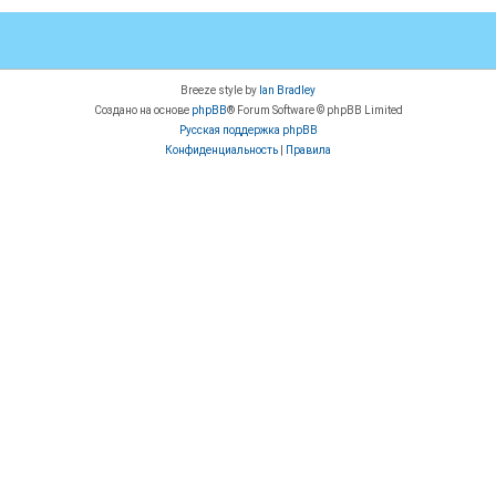
Breeze style by
Ian Bradley
Создано на основе
phpBB
® Forum Software © phpBB Limited
Русская поддержка phpBB
Конфиденциальность
|
Правила