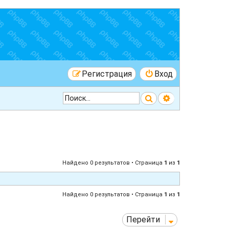
Регистрация
Вход
Поиск
Расширенный 
Найдено 0 результатов • Страница
1
из
1
Найдено 0 результатов • Страница
1
из
1
Перейти