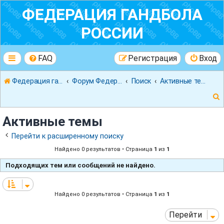
ФЕДЕРАЦИЯ ГАНДБОЛА
РОССИИ
FAQ
Регистрация
Вход
Федерация гандбола России
Форум Федерации Гандбола России
Поиск
Активные темы
Активные темы
Перейти к расширенному поиску
Найдено 0 результатов • Страница
1
из
1
к
Подходящих тем или сообщений не найдено.
Найдено 0 результатов • Страница
1
из
1
Перейти