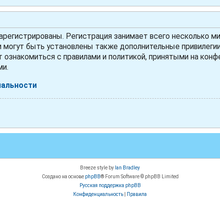
регистрированы. Регистрация занимает всего несколько ми
могут быть установлены также дополнительные привилегии 
 ознакомиться с правилами и политикой, принятыми на конфе
ми.
иальности
Breeze style by
Ian Bradley
Создано на основе
phpBB
® Forum Software © phpBB Limited
Русская поддержка phpBB
Конфиденциальность
|
Правила