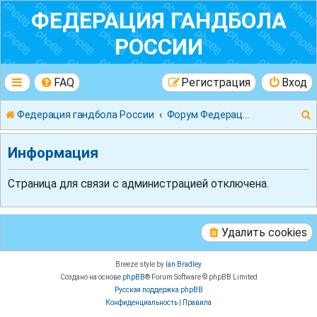
ФЕДЕРАЦИЯ ГАНДБОЛА
РОССИИ
FAQ
Регистрация
Вход
Федерация гандбола России
Форум Федерации Гандбола России
Информация
Страница для связи с администрацией отключена.
к
Удалить cookies
Breeze style by
Ian Bradley
Создано на основе
phpBB
® Forum Software © phpBB Limited
Русская поддержка phpBB
Конфиденциальность
|
Правила