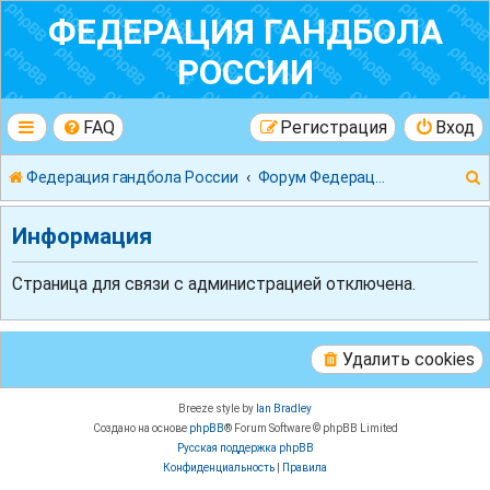
ФЕДЕРАЦИЯ ГАНДБОЛА
РОССИИ
FAQ
Регистрация
Вход
Федерация гандбола России
Форум Федерации Гандбола России
Информация
Страница для связи с администрацией отключена.
к
Удалить cookies
Breeze style by
Ian Bradley
Создано на основе
phpBB
® Forum Software © phpBB Limited
Русская поддержка phpBB
Конфиденциальность
|
Правила