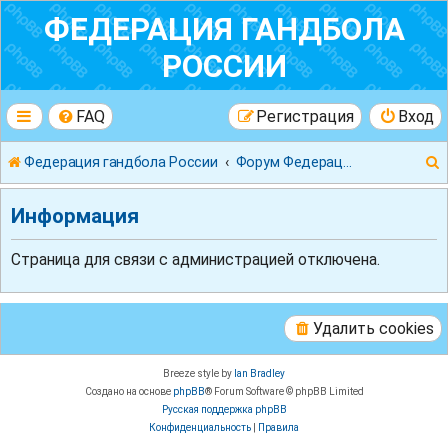
ФЕДЕРАЦИЯ ГАНДБОЛА
РОССИИ
FAQ
Регистрация
Вход
Федерация гандбола России
Форум Федерации Гандбола России
Информация
Страница для связи с администрацией отключена.
к
Удалить cookies
Breeze style by
Ian Bradley
Создано на основе
phpBB
® Forum Software © phpBB Limited
Русская поддержка phpBB
Конфиденциальность
|
Правила