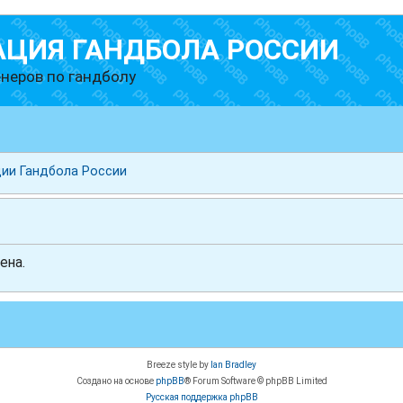
АЦИЯ ГАНДБОЛА РОССИИ
неров по гандболу
ии Гандбола России
ена.
Breeze style by
Ian Bradley
Создано на основе
phpBB
® Forum Software © phpBB Limited
Русская поддержка phpBB