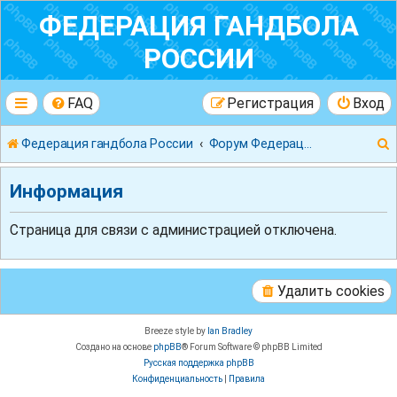
ФЕДЕРАЦИЯ ГАНДБОЛА
РОССИИ
FAQ
Регистрация
Вход
Федерация гандбола России
Форум Федерации Гандбола России
Информация
Страница для связи с администрацией отключена.
к
Удалить cookies
Breeze style by
Ian Bradley
Создано на основе
phpBB
® Forum Software © phpBB Limited
Русская поддержка phpBB
Конфиденциальность
|
Правила