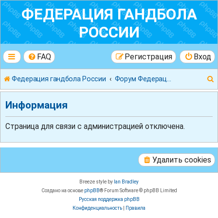
ФЕДЕРАЦИЯ ГАНДБОЛА
РОССИИ
FAQ
Регистрация
Вход
Федерация гандбола России
Форум Федерации Гандбола России
Информация
Страница для связи с администрацией отключена.
к
Удалить cookies
Breeze style by
Ian Bradley
Создано на основе
phpBB
® Forum Software © phpBB Limited
Русская поддержка phpBB
Конфиденциальность
|
Правила