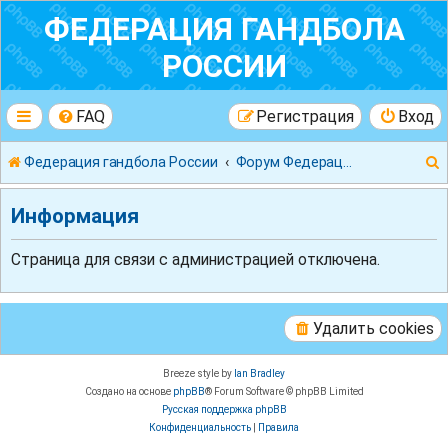
ФЕДЕРАЦИЯ ГАНДБОЛА
РОССИИ
FAQ
Регистрация
Вход
Федерация гандбола России
Форум Федерации Гандбола России
Информация
Страница для связи с администрацией отключена.
к
Удалить cookies
Breeze style by
Ian Bradley
Создано на основе
phpBB
® Forum Software © phpBB Limited
Русская поддержка phpBB
Конфиденциальность
|
Правила