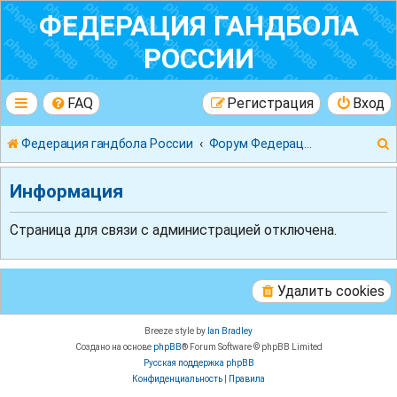
ФЕДЕРАЦИЯ ГАНДБОЛА
РОССИИ
FAQ
Регистрация
Вход
Федерация гандбола России
Форум Федерации Гандбола России
Информация
Страница для связи с администрацией отключена.
к
Удалить cookies
Breeze style by
Ian Bradley
Создано на основе
phpBB
® Forum Software © phpBB Limited
Русская поддержка phpBB
Конфиденциальность
|
Правила