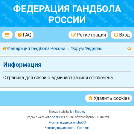
ФЕДЕРАЦИЯ ГАНДБОЛА
РОССИИ
FAQ
Регистрация
Вход
Федерация гандбола России
Форум Федерации Гандбола России
Информация
Страница для связи с администрацией отключена.
к
Удалить cookies
Breeze style by
Ian Bradley
Создано на основе
phpBB
® Forum Software © phpBB Limited
Русская поддержка phpBB
Конфиденциальность
|
Правила