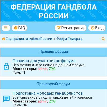
ФЕДЕРАЦИЯ ГАНДБОЛА
РОССИИ
FAQ
Регистрация
Вход
Федерация гандбола России
Форум Федерации Гандбола России
Правила форума
Правила для участников форума
Что можно и чего нельзя в данном форуме
к
Модераторы:
admin
,
ZYG
Темы:
1
Тренерский форум
Подготовка молодых гандболистов
Все, связанное с подготовкой детей и юниоров
Модераторы:
admin
,
ZYG
Темы:
16