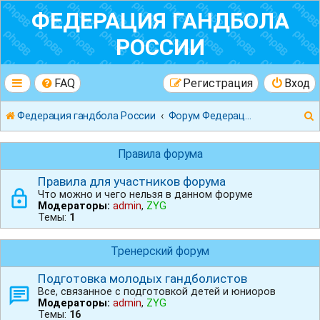
ФЕДЕРАЦИЯ ГАНДБОЛА
РОССИИ
FAQ
Регистрация
Вход
Федерация гандбола России
Форум Федерации Гандбола России
Правила форума
Правила для участников форума
Что можно и чего нельзя в данном форуме
к
Модераторы:
admin
,
ZYG
Темы:
1
Тренерский форум
Подготовка молодых гандболистов
Все, связанное с подготовкой детей и юниоров
Модераторы:
admin
,
ZYG
Темы:
16