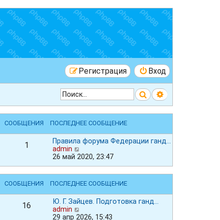
Регистрация
Вход
Поиск
Расширенный 
СООБЩЕНИЯ
ПОСЛЕДНЕЕ СООБЩЕНИЕ
Правила форума Федерации ганд…
1
П
admin
е
26 май 2020, 23:47
р
е
й
СООБЩЕНИЯ
ПОСЛЕДНЕЕ СООБЩЕНИЕ
т
и
Ю. Г. Зайцев. Подготовка ганд…
к
16
П
admin
п
е
29 апр 2026, 15:43
о