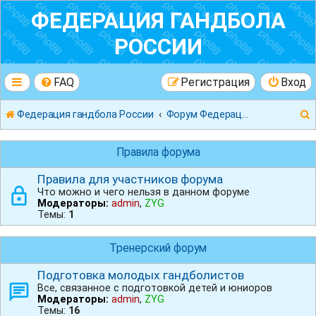
ФЕДЕРАЦИЯ ГАНДБОЛА
РОССИИ
FAQ
Регистрация
Вход
Федерация гандбола России
Форум Федерации Гандбола России
Правила форума
Правила для участников форума
Что можно и чего нельзя в данном форуме
к
Модераторы:
admin
,
ZYG
Темы:
1
Тренерский форум
Подготовка молодых гандболистов
Все, связанное с подготовкой детей и юниоров
Модераторы:
admin
,
ZYG
Темы:
16