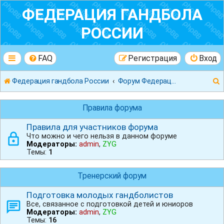
ФЕДЕРАЦИЯ ГАНДБОЛА
РОССИИ
FAQ
Регистрация
Вход
Федерация гандбола России
Форум Федерации Гандбола России
Правила форума
Правила для участников форума
Что можно и чего нельзя в данном форуме
к
Модераторы:
admin
,
ZYG
Темы:
1
Тренерский форум
Подготовка молодых гандболистов
Все, связанное с подготовкой детей и юниоров
Модераторы:
admin
,
ZYG
Темы:
16