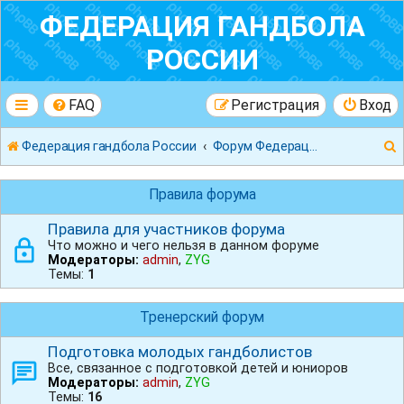
ФЕДЕРАЦИЯ ГАНДБОЛА
РОССИИ
FAQ
Регистрация
Вход
Федерация гандбола России
Форум Федерации Гандбола России
Правила форума
Правила для участников форума
Что можно и чего нельзя в данном форуме
к
Модераторы:
admin
,
ZYG
Темы:
1
Тренерский форум
Подготовка молодых гандболистов
Все, связанное с подготовкой детей и юниоров
Модераторы:
admin
,
ZYG
Темы:
16