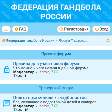
ФЕДЕРАЦИЯ ГАНДБОЛА
РОССИИ
FAQ
Регистрация
Вход
Федерация гандбола России
Форум Федерации Гандбола России
Правила форума
Правила для участников форума
Что можно и чего нельзя в данном форуме
к
Модераторы:
admin
,
ZYG
Темы:
1
Тренерский форум
Подготовка молодых гандболистов
Все, связанное с подготовкой детей и юниоров
Модераторы:
admin
,
ZYG
Темы:
16