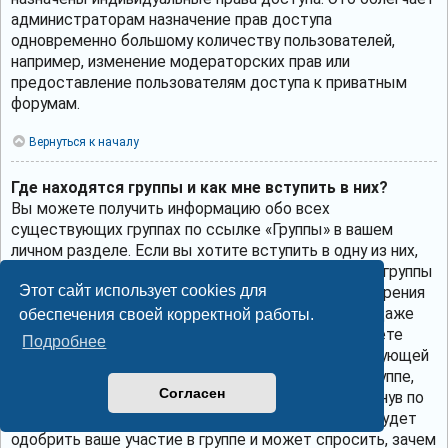
администраторам назначение прав доступа
одновременно большому количеству пользователей,
например, изменение модераторских прав или
предоставление пользователям доступа к приватным
форумам.
Вернуться к началу
Где находятся группы и как мне вступить в них?
Вы можете получить информацию обо всех
существующих группах по ссылке «Группы» в вашем
личном разделе. Если вы хотите вступить в одну из них,
нажмите соответствующую кнопку. Однако не все группы
Этот сайт использует cookies для
общедоступны. Некоторые могут требовать одобрения
для вступления в них, могут быть закрытыми или даже
обеспечения своей корректной работы.
скрытыми. Если группа общедоступна, то вы можете
Подробнее
запросить членство в ней, щёлкнув по соответствующей
кнопке. Если требуется одобрение на участие в группе,
Согласен
вы можете отправить запрос на вступление, щёлкнув по
соответствующей кнопке. Лидер группы должен будет
одобрить ваше участие в группе и может спросить, зачем