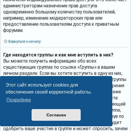
администраторам назначение прав доступа
одновременно большому количеству пользователей,
например, изменение модераторских прав или
предоставление пользователям доступа к приватным
форумам.
Вернуться к началу
Где находятся группы и как мне вступить в них?
Вы можете получить информацию обо всех
существующих группах по ссылке «Группы» в вашем
личном разделе. Если вы хотите вступить в одну из них,
нажмите соответствующую кнопку. Однако не все группы
Этот сайт использует cookies для
общедоступны. Некоторые могут требовать одобрения
для вступления в них, могут быть закрытыми или даже
обеспечения своей корректной работы.
скрытыми. Если группа общедоступна, то вы можете
Подробнее
запросить членство в ней, щёлкнув по соответствующей
кнопке. Если требуется одобрение на участие в группе,
Согласен
вы можете отправить запрос на вступление, щёлкнув по
соответствующей кнопке. Лидер группы должен будет
одобрить ваше участие в группе и может спросить, зачем