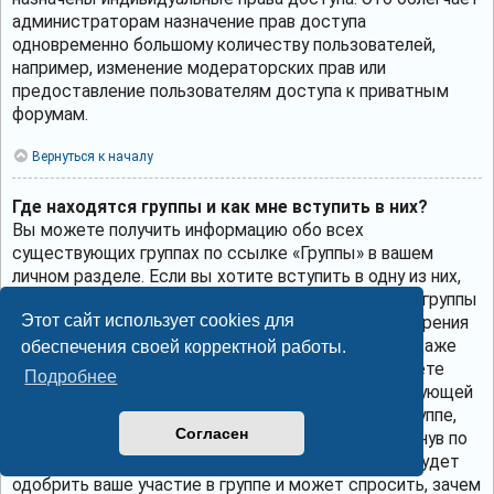
администраторам назначение прав доступа
одновременно большому количеству пользователей,
например, изменение модераторских прав или
предоставление пользователям доступа к приватным
форумам.
Вернуться к началу
Где находятся группы и как мне вступить в них?
Вы можете получить информацию обо всех
существующих группах по ссылке «Группы» в вашем
личном разделе. Если вы хотите вступить в одну из них,
нажмите соответствующую кнопку. Однако не все группы
Этот сайт использует cookies для
общедоступны. Некоторые могут требовать одобрения
для вступления в них, могут быть закрытыми или даже
обеспечения своей корректной работы.
скрытыми. Если группа общедоступна, то вы можете
Подробнее
запросить членство в ней, щёлкнув по соответствующей
кнопке. Если требуется одобрение на участие в группе,
Согласен
вы можете отправить запрос на вступление, щёлкнув по
соответствующей кнопке. Лидер группы должен будет
одобрить ваше участие в группе и может спросить, зачем