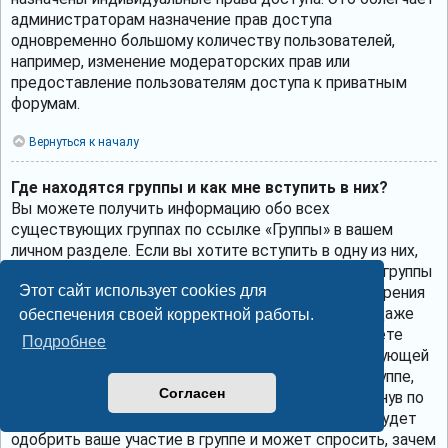
администраторам назначение прав доступа
одновременно большому количеству пользователей,
например, изменение модераторских прав или
предоставление пользователям доступа к приватным
форумам.
Вернуться к началу
Где находятся группы и как мне вступить в них?
Вы можете получить информацию обо всех
существующих группах по ссылке «Группы» в вашем
личном разделе. Если вы хотите вступить в одну из них,
нажмите соответствующую кнопку. Однако не все группы
Этот сайт использует cookies для
общедоступны. Некоторые могут требовать одобрения
для вступления в них, могут быть закрытыми или даже
обеспечения своей корректной работы.
скрытыми. Если группа общедоступна, то вы можете
Подробнее
запросить членство в ней, щёлкнув по соответствующей
кнопке. Если требуется одобрение на участие в группе,
Согласен
вы можете отправить запрос на вступление, щёлкнув по
соответствующей кнопке. Лидер группы должен будет
одобрить ваше участие в группе и может спросить, зачем