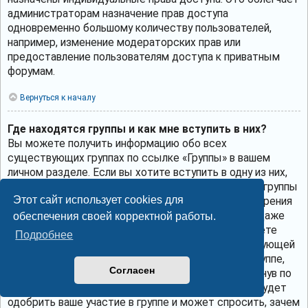
администраторам назначение прав доступа
одновременно большому количеству пользователей,
например, изменение модераторских прав или
предоставление пользователям доступа к приватным
форумам.
Вернуться к началу
Где находятся группы и как мне вступить в них?
Вы можете получить информацию обо всех
существующих группах по ссылке «Группы» в вашем
личном разделе. Если вы хотите вступить в одну из них,
нажмите соответствующую кнопку. Однако не все группы
Этот сайт использует cookies для
общедоступны. Некоторые могут требовать одобрения
для вступления в них, могут быть закрытыми или даже
обеспечения своей корректной работы.
скрытыми. Если группа общедоступна, то вы можете
Подробнее
запросить членство в ней, щёлкнув по соответствующей
кнопке. Если требуется одобрение на участие в группе,
Согласен
вы можете отправить запрос на вступление, щёлкнув по
соответствующей кнопке. Лидер группы должен будет
одобрить ваше участие в группе и может спросить, зачем