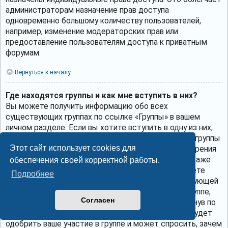
администраторам назначение прав доступа
одновременно большому количеству пользователей,
например, изменение модераторских прав или
предоставление пользователям доступа к приватным
форумам.
Вернуться к началу
Где находятся группы и как мне вступить в них?
Вы можете получить информацию обо всех
существующих группах по ссылке «Группы» в вашем
личном разделе. Если вы хотите вступить в одну из них,
нажмите соответствующую кнопку. Однако не все группы
Этот сайт использует cookies для
общедоступны. Некоторые могут требовать одобрения
для вступления в них, могут быть закрытыми или даже
обеспечения своей корректной работы.
скрытыми. Если группа общедоступна, то вы можете
Подробнее
запросить членство в ней, щёлкнув по соответствующей
кнопке. Если требуется одобрение на участие в группе,
Согласен
вы можете отправить запрос на вступление, щёлкнув по
соответствующей кнопке. Лидер группы должен будет
одобрить ваше участие в группе и может спросить, зачем