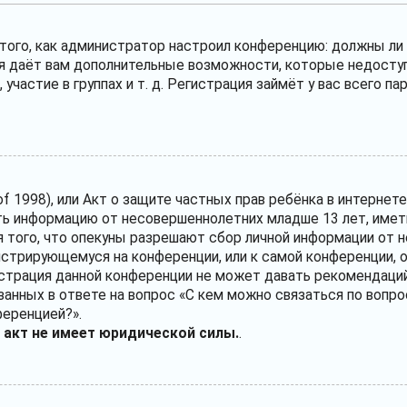
т того, как администратор настроил конференцию: должны л
ия даёт вам дополнительные возможности, которые недосту
участие в группах и т. д. Регистрация займёт у вас всего п
ct of 1998), или Акт о защите частных прав ребёнка в интерне
ь информацию от несовершеннолетних младше 13 лет, иметь
 того, что опекуны разрешают сбор личной информации от 
егистрирующемуся на конференции, или к самой конференции,
истрация данной конференции не может давать рекомендаций
анных в ответе на вопрос «С кем можно связаться по вопро
ференцией?».
 акт не имеет юридической силы.
.