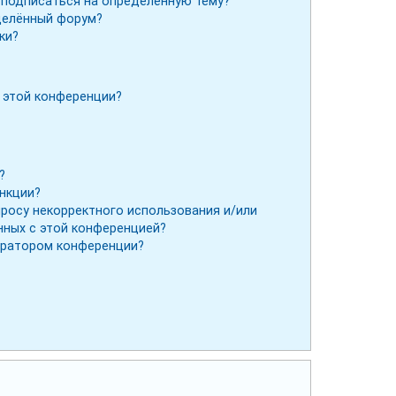
и подписаться на определённую тему?
делённый форум?
ки?
 этой конференции?
?
ункции?
просу некорректного использования и/или
нных с этой конференцией?
тратором конференции?