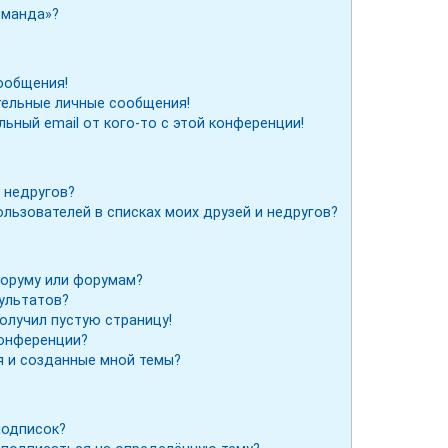
оманда»?
ообщения!
тельные личные сообщения!
льный email от кого-то с этой конференции!
 недругов?
льзователей в списках моих друзей и недругов?
форуму или форумам?
зультатов?
получил пустую страницу!
конференции?
я и созданные мной темы?
подписок?