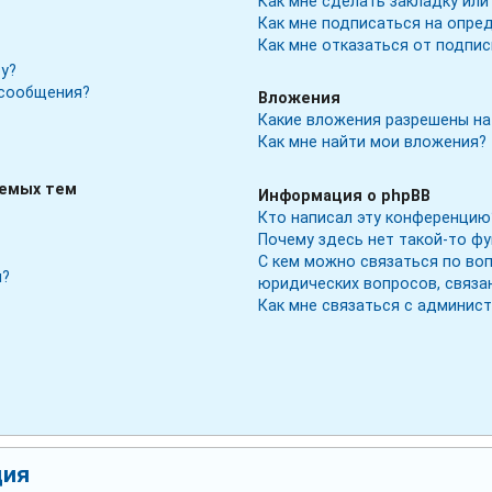
Как мне сделать закладку ил
Как мне подписаться на опре
Как мне отказаться от подпис
у?
 сообщения?
Вложения
Какие вложения разрешены на
Как мне найти мои вложения?
аемых тем
Информация о phpBB
Кто написал эту конференцию
Почему здесь нет такой-то ф
С кем можно связаться по во
м?
юридических вопросов, связа
Как мне связаться с админис
ция