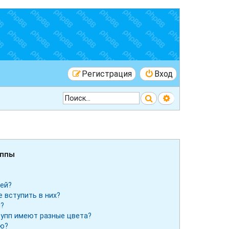
Регистрация
Вход
Поиск
Расширенный 
уппы
лей?
е вступить в них?
ы?
рупп имеют разные цвета?
ию?