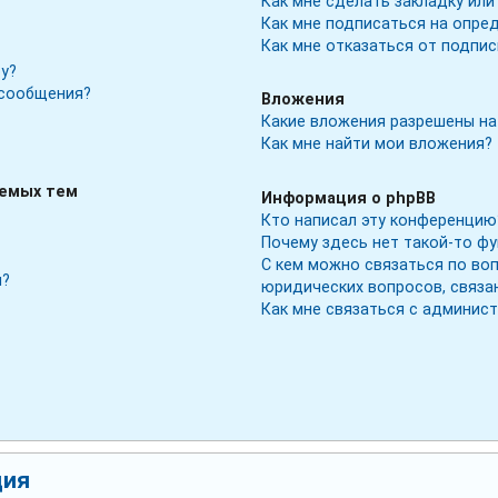
Как мне сделать закладку ил
Как мне подписаться на опре
Как мне отказаться от подпис
у?
 сообщения?
Вложения
Какие вложения разрешены на
Как мне найти мои вложения?
аемых тем
Информация о phpBB
Кто написал эту конференцию
Почему здесь нет такой-то ф
С кем можно связаться по во
м?
юридических вопросов, связа
Как мне связаться с админис
ция