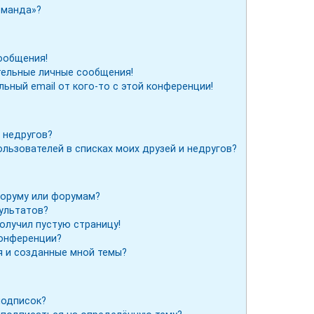
оманда»?
ообщения!
тельные личные сообщения!
льный email от кого-то с этой конференции!
 недругов?
льзователей в списках моих друзей и недругов?
форуму или форумам?
зультатов?
получил пустую страницу!
конференции?
я и созданные мной темы?
подписок?