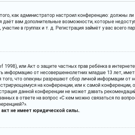
т того, как администратор настроил конференцию: должны л
ия даёт вам дополнительные возможности, которые недосту
участие в группах и т. д. Регистрация займёт у вас всего п
ct of 1998), или Акт о защите частных прав ребёнка в интерне
ь информацию от несовершеннолетних младше 13 лет, иметь
 того, что опекуны разрешают сбор личной информации от 
егистрирующемуся на конференции, или к самой конференции,
истрация данной конференции не может давать рекомендаций
анных в ответе на вопрос «С кем можно связаться по вопро
ференцией?».
 акт не имеет юридической силы.
.