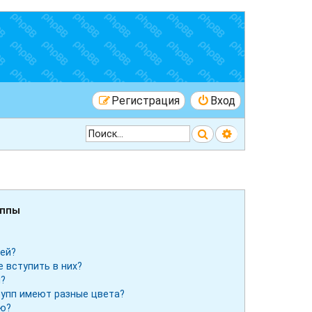
Регистрация
Вход
Поиск
Расширенный 
уппы
лей?
е вступить в них?
ы?
рупп имеют разные цвета?
ию?