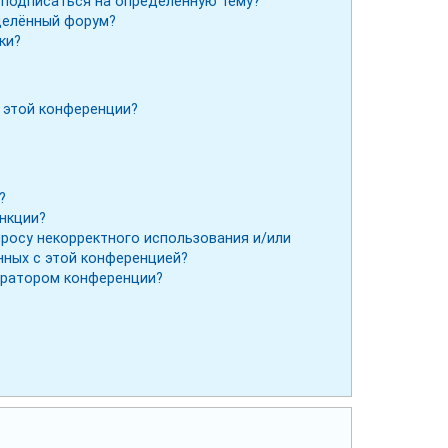
и подписаться на определённую тему?
делённый форум?
ки?
 этой конференции?
?
ункции?
просу некорректного использования и/или
нных с этой конференцией?
тратором конференции?