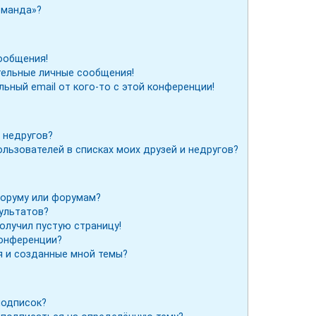
оманда»?
ообщения!
тельные личные сообщения!
льный email от кого-то с этой конференции!
 недругов?
льзователей в списках моих друзей и недругов?
форуму или форумам?
зультатов?
получил пустую страницу!
конференции?
я и созданные мной темы?
подписок?