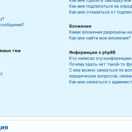
Как мне сделать закладку ил
Как мне подписаться на опре
Как мне отказаться от подпис
у?
 сообщения?
Вложения
Какие вложения разрешены на
Как мне найти мои вложения?
аемых тем
Информация о phpBB
Кто написал эту конференцию
Почему здесь нет такой-то ф
С кем можно связаться по во
м?
юридических вопросов, связа
Как мне связаться с админис
ция