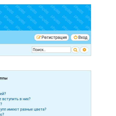
Регистрация
Вход
Поиск
Расширенный 
уппы
лей?
е вступить в них?
ы?
рупп имеют разные цвета?
ию?