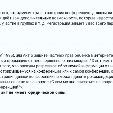
т того, как администратор настроил конференцию: должны л
ия даёт вам дополнительные возможности, которые недосту
участие в группах и т. д. Регистрация займёт у вас всего п
ct of 1998), или Акт о защите частных прав ребёнка в интерне
ь информацию от несовершеннолетних младше 13 лет, иметь
 того, что опекуны разрешают сбор личной информации от 
егистрирующемуся на конференции, или к самой конференции,
истрация данной конференции не может давать рекомендаций
анных в ответе на вопрос «С кем можно связаться по вопро
ференцией?».
 акт не имеет юридической силы.
.