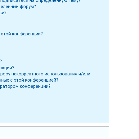
и подписаться на определённую тему?
делённый форум?
ки?
 этой конференции?
?
ункции?
просу некорректного использования и/или
нных с этой конференцией?
тратором конференции?