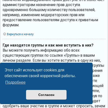
администраторам назначение прав доступа
одновременно большому количеству пользователей,
например, изменение модераторских прав или
предоставление пользователям доступа к приватным
форумам.
Вернуться к началу
Где находятся группы и как мне вступить в них?
Вы можете получить информацию обо всех
существующих группах по ссылке «Группы» в вашем
личном разделе. Если вы хотите вступить в одну из них,
нажмите соответствующую кнопку. Однако не все группы
Этот сайт использует cookies для
общедоступны. Некоторые могут требовать одобрения
для вступления в них, могут быть закрытыми или даже
обеспечения своей корректной работы.
скрытыми. Если группа общедоступна, то вы можете
Подробнее
запросить членство в ней, щёлкнув по соответствующей
кнопке. Если требуется одобрение на участие в группе,
Согласен
вы можете отправить запрос на вступление, щёлкнув по
соответствующей кнопке. Лидер группы должен будет
одобрить ваше участие в группе и может спросить, зачем